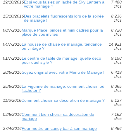
19/10/2016
Et si vous faisiez un laché de Sky Lantern à
7 480
votre mariage ?
clics
15/10/2016
Des bracelets fluorescents lors de la soirée
8 236
de mariage !
clics
08/7/2016
Marque Place, pinces et mini cadres pour la
8 720
place de vos invités
clics
04/7/2016
La housse de chaise de mariage, tendance
14 921
ou vintage ?
clics
01/7/2016
Le centre de table de mariage, quelle déco
9 158
pour quel style ?
clics
28/6/2016
Soyez original avec votre Menu de Mariage !
6 419
clics
25/6/2016
La Figurine de mariage, comment choisir, où
8 365
l'acheter ?
clics
11/6/2016
Comment choisir sa décoration de mariage ?
5 127
clics
03/5/2016
Comment bien choisir sa décoration de
7 162
mariage
clics
27/4/2016
Pour mettre un candy bar à son mariage
8 456