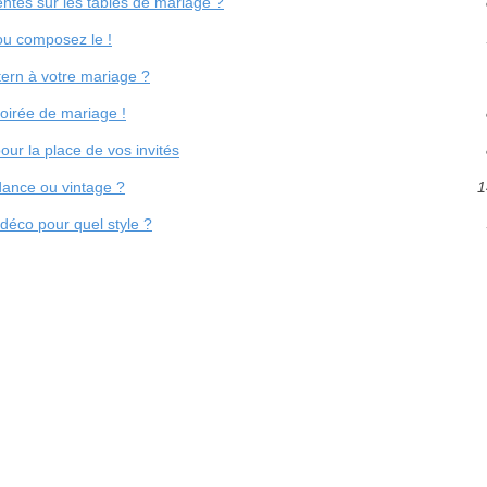
centes sur les tables de mariage ?
ou composez le !
tern à votre mariage ?
soirée de mariage !
our la place de vos invités
dance ou vintage ?
1
 déco pour quel style ?