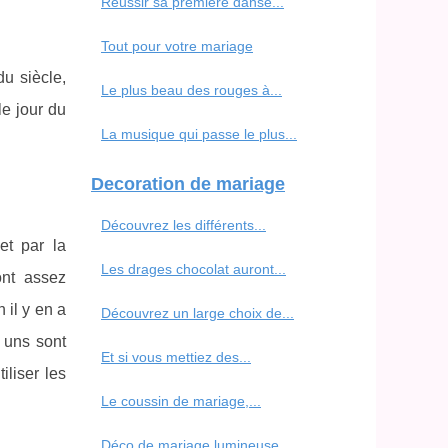
Réussir sa première danse...
Tout pour votre mariage
u siècle,
Le plus beau des rouges à...
le jour du
La musique qui passe le plus...
Decoration de mariage
Découvrez les différents...
et par la
Les drages chocolat auront...
ont assez
 il y en a
Découvrez un large choix de...
 uns sont
Et si vous mettiez des...
iliser les
Le coussin de mariage,...
Déco de mariage lumineuse...