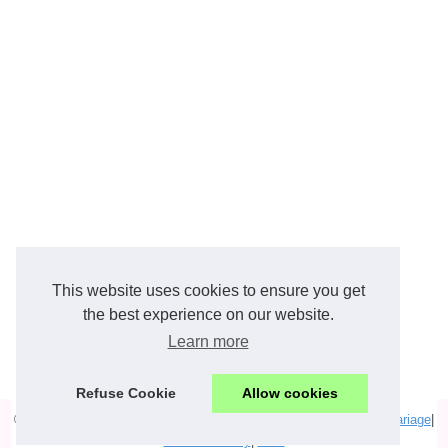
This website uses cookies to ensure you get
the best experience on our website.
Learn more
Refuse Cookie
Allow cookies
© 2026
Marieesdereve.com
|
Top lecture de Mariée
|
Actualité de mariage
|
Cookies Policy
|
RSS