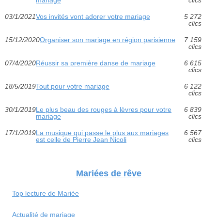
mariage
clics
03/1/2021
Vos invités vont adorer votre mariage
5 272
clics
15/12/2020
Organiser son mariage en région parisienne
7 159
clics
07/4/2020
Réussir sa première danse de mariage
6 615
clics
18/5/2019
Tout pour votre mariage
6 122
clics
30/1/2019
Le plus beau des rouges à lèvres pour votre
6 839
mariage
clics
17/1/2019
La musique qui passe le plus aux mariages
6 567
est celle de Pierre Jean Nicoli
clics
Mariées de rêve
Top lecture de Mariée
Actualité de mariage