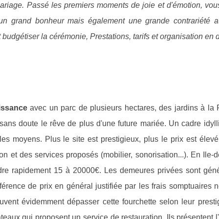
riage. Passé les premiers moments de joie et d'émotion, vous
un grand bonheur mais également une grande contrariété 
 et budgétiser la cérémonie, Prestations, tarifs et organisation en d
issance
avec un parc de plusieurs hectares, des jardins à la 
ans doute le rêve de plus d'une future mariée. Un cadre idyll
les moyens. Plus le site est prestigieux, plus le prix est élev
on et des services proposés (mobilier, sonorisation...). En Ile-
indre rapidement 15 à 20000€. Les demeures privées sont gén
fférence de prix en général justifiée par les frais somptuaires 
euvent évidemment dépasser cette fourchette selon leur presti
âteaux qui proposent un service de restauration. Ils présentent 