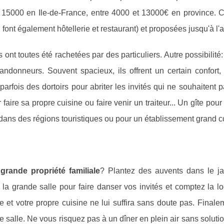
t 15000 en Ile-de-France, entre 4000 et 13000€ en province. C
i font également hôtellerie et restaurant) et proposées jusqu'à l'
ont toutes été rachetées par des particuliers. Autre possibilité: 
ndonneurs. Souvent spacieux, ils offrent un certain confort,
rfois des dortoirs pour abriter les invités qui ne souhaitent p
faire sa propre cuisine ou faire venir un traiteur... Un gîte pou
 dans des régions touristiques ou pour un établissement grand co
a
grande propriété familiale
? Plantez des auvents dans le ja
de la grande salle pour faire danser vos invités et comptez la l
ce et votre propre cuisine ne lui suffira sans doute pas. Finale
e salle. Ne vous risquez pas à un dîner en plein air sans solutio