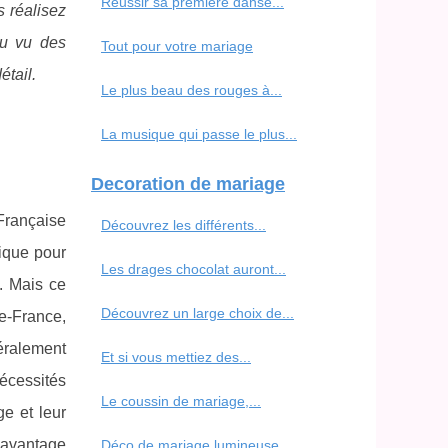
Réussir sa première danse...
 réalisez
au vu des
Tout pour votre mariage
étail.
Le plus beau des rouges à...
La musique qui passe le plus...
Decoration de mariage
Française
Découvrez les différents...
ique pour
Les drages chocolat auront...
é. Mais ce
Découvrez un large choix de...
de-France,
éralement
Et si vous mettiez des...
nécessités
Le coussin de mariage,...
ge et leur
l'avantage
Déco de mariage lumineuse...