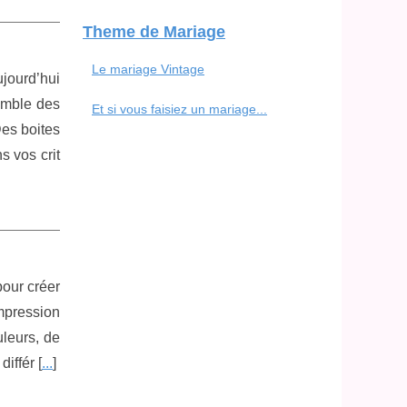
Theme de Mariage
Le mariage Vintage
ujourd’hui
semble des
Et si vous faisiez un mariage...
Des boites
s vos crit
pour créer
mpression
uleurs, de
iffér [
...
]